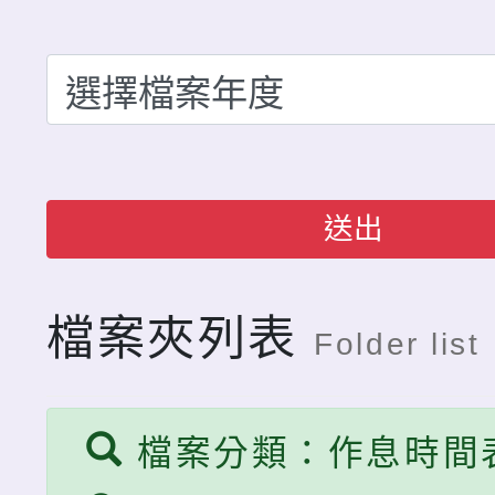
任教師組國語朗讀第一
選拔賽男女混合組殿軍
狂賀 本校參加桃園市1
林珮雯老師教師組作文
技能競賽水火箭競賽 
賀 本校六年一班林芸箴
美惠老師社會組字音字
二名
2年度桃園市語文競賽
賀 本校林珮雯主任榮獲
語字音字形第3名 指導
潭區語文競賽教師組作
恭賀 林建功先生當選本
送出
芬老師
度家長會會長
狂賀 本校參加桃園市1
技能競賽水火箭競賽 
恭賀 林建功先生當選本
檔案夾列表
Folder list
二名
度家長會會長
檔案分類：作息時間