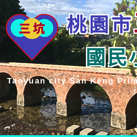
桃園市
國民
Taoyuan city San Keng Pri