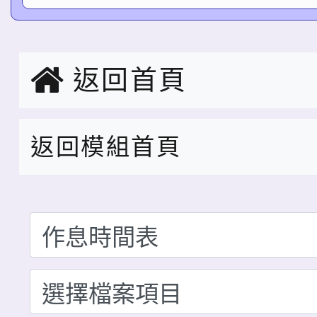
語字音字形第3名 指導
潭區語文競賽教師組作
恭賀 林建功先生當選本
芬老師
度家長會會長
狂賀 本校參加桃園市1
返回首頁
技能競賽水火箭競賽 
恭賀 林建功先生當選本
返回模組首頁
二名
度家長會會長
賀本校同學獲114年度
樂園網路徵文競賽：低
恭賀本校邱苔玉主任、
作(吳沛庭)、童詩創作
師、謝采玶老師、張美
恭賀本校師長參加114
妍)、童詩創作組佳作入
025臺灣燈會花燈競賽
賽榮獲優良成績，幼兒
賀 本校躲避球隊榮獲