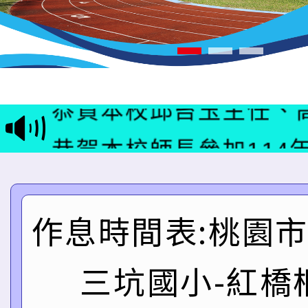
賀本校同學獲114年度
樂園網路徵文競賽：低
恭賀本校邱苔玉主任、
作(吳沛庭)、童詩創作
師、謝采玶老師、張美
恭賀本校師長參加114
妍)、童詩創作組佳作入
025臺灣燈會花燈競賽
賽榮獲優良成績，幼兒
賀 本校躲避球隊榮獲
任教師組國語朗讀第一
作息時間表:桃園
選拔賽男女混合組殿軍
狂賀 本校參加桃園市1
林珮雯老師教師組作文
技能競賽水火箭競賽 
賀 本校六年一班林芸箴
三坑國小-紅橋
美惠老師社會組字音字
二名
2年度桃園市語文競賽
賀 本校林珮雯主任榮獲